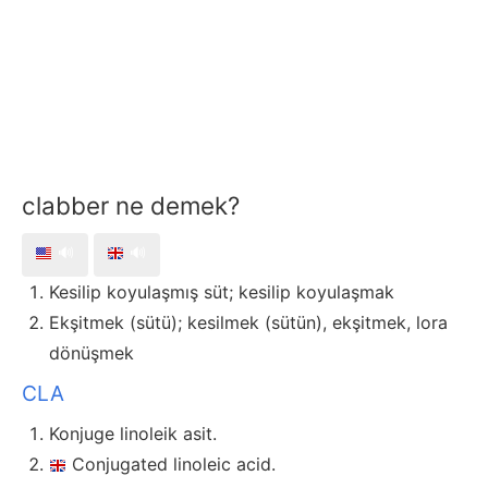
clabber ne demek?
🔊
🔊
Kesilip koyulaşmış süt; kesilip koyulaşmak
Ekşitmek (sütü); kesilmek (sütün), ekşitmek, lora
dönüşmek
CLA
Konjuge linoleik asit.
Conjugated linoleic acid.