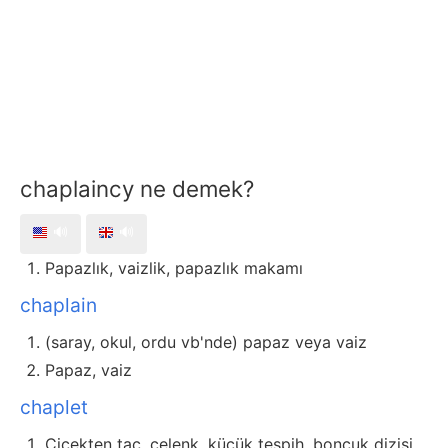
chaplaincy ne demek?
🔊
🔊
Papazlık, vaizlik, papazlık makamı
chaplain
(saray, okul, ordu vb'nde) papaz veya vaiz
Papaz, vaiz
chaplet
Çiçekten taç, çelenk, küçük tespih, boncuk dizisi