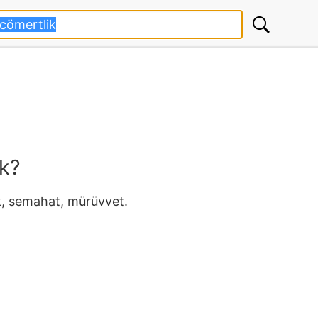
k?
k, semahat, mürüvvet.