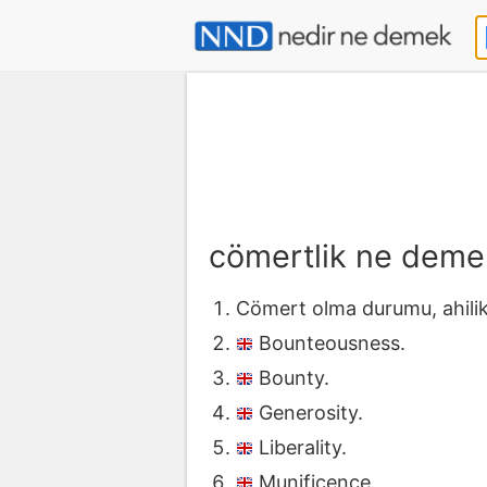
cömertlik ne deme
Cömert olma durumu, ahili
Bounteousness.
Bounty.
Generosity.
Liberality.
Munificence.