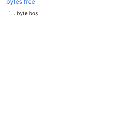
bytes free
. byte boş