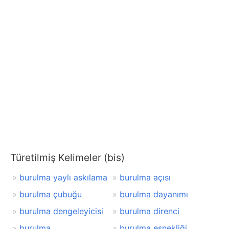
Türetilmiş Kelimeler (bis)
burulma yaylı askılama
burulma açısı
burulma çubuğu
burulma dayanımı
burulma dengeleyicisi
burulma direnci
burulma
burulma esnekliği