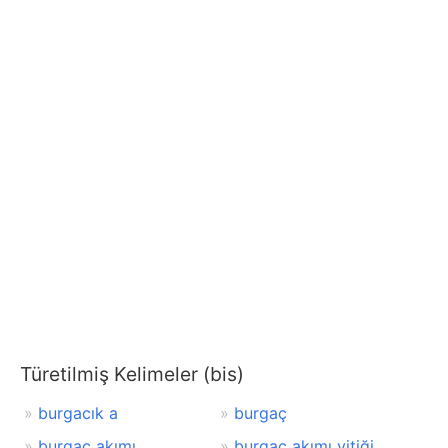
Türetilmiş Kelimeler (bis)
burgacık a
burgaç
burgaç akımı
burgaç akımı yitiği