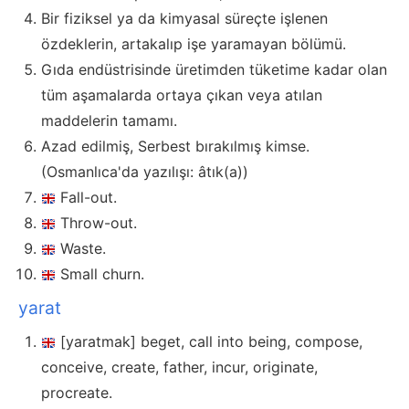
Bir fiziksel ya da kimyasal süreçte işlenen
özdeklerin, artakalıp işe yaramayan bölümü.
Gıda endüstrisinde üretimden tüketime kadar olan
tüm aşamalarda ortaya çıkan veya atılan
maddelerin tamamı.
Azad edilmiş, Serbest bırakılmış kimse.
(Osmanlıca'da yazılışı: âtık(a))
Fall-out.
Throw-out.
Waste.
Small churn.
yarat
[yaratmak] beget, call into being, compose,
conceive, create, father, incur, originate,
procreate.