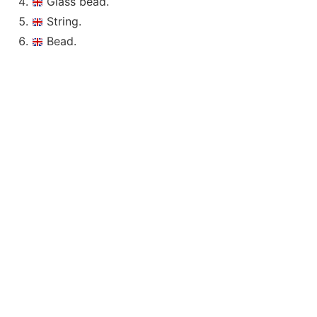
Glass bead.
String.
Bead.