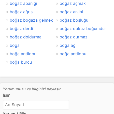
boğaz abanığı
boğaz açmak
boğaz ağrısı
boğaz anjini
boğaz boğaza gelmek
boğaz boşluğu
boğaz derdi
boğaz dokuz boğumdur
boğaz doldurma
boğaz durmaz
boğa
boğa ağılı
boğa antilobu
boğa antilopu
boğa burcu
Yorumunuzu ve bilginizi paylaşın
İsim
Yorum / Bilgi