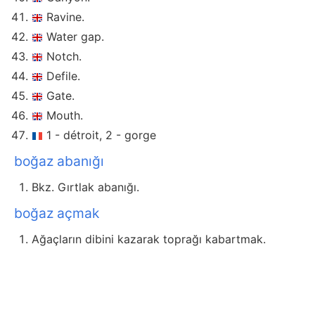
Ravine.
Water gap.
Notch.
Defile.
Gate.
Mouth.
1 - détroit, 2 - gorge
boğaz abanığı
Bkz. Gırtlak abanığı.
boğaz açmak
Ağaçların dibini kazarak toprağı kabartmak.