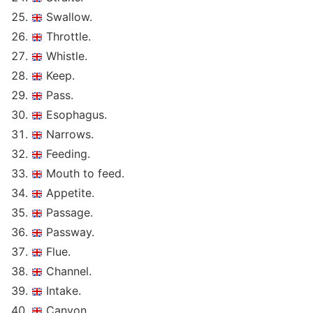
Swallow.
Throttle.
Whistle.
Keep.
Pass.
Esophagus.
Narrows.
Feeding.
Mouth to feed.
Appetite.
Passage.
Passway.
Flue.
Channel.
Intake.
Canyon.