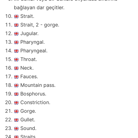
bağlayan dar geçitler.
Strait.
Strait, 2 - gorge.
Jugular.
Pharyngal.
Pharyngeal.
Throat.
Neck.
Fauces.
Mountain pass.
Bosphorus.
Constriction.
Gorge.
Gullet.
Sound.
Straits.