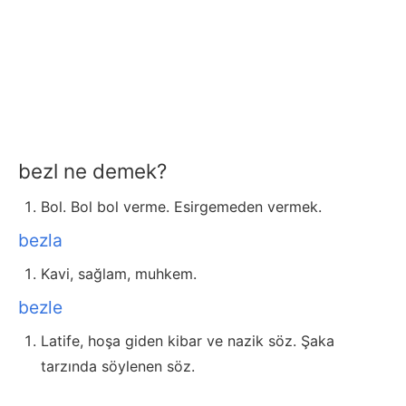
bezl ne demek?
Bol. Bol bol verme. Esirgemeden vermek.
bezla
Kavi, sağlam, muhkem.
bezle
Latife, hoşa giden kibar ve nazik söz. Şaka
tarzında söylenen söz.