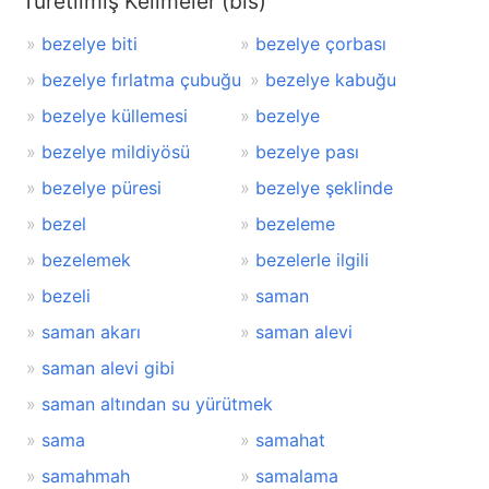
Türetilmiş Kelimeler (bis)
bezelye biti
bezelye çorbası
bezelye fırlatma çubuğu
bezelye kabuğu
bezelye küllemesi
bezelye
bezelye mildiyösü
bezelye pası
bezelye püresi
bezelye şeklinde
bezel
bezeleme
bezelemek
bezelerle ilgili
bezeli
saman
saman akarı
saman alevi
saman alevi gibi
saman altından su yürütmek
sama
samahat
samahmah
samalama