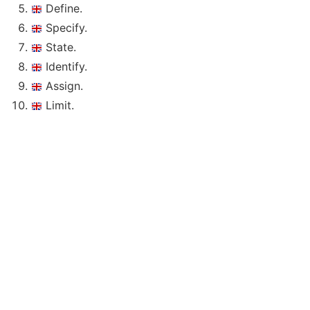
Define.
Specify.
State.
Identify.
Assign.
Limit.