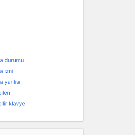
ma durumu
a izni
a yanlısı
bilen
bilir klavye