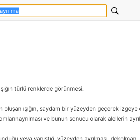
şığın türlü renklerde görünmesi.
dan oluşan ışığın, saydam bir yüzeyden geçerek izgeye
rınayrılması ve bunun sonucu olarak alellerin ayrıla
unduğu veya yapıştığı yüzeyden ayrılması, dekolman.