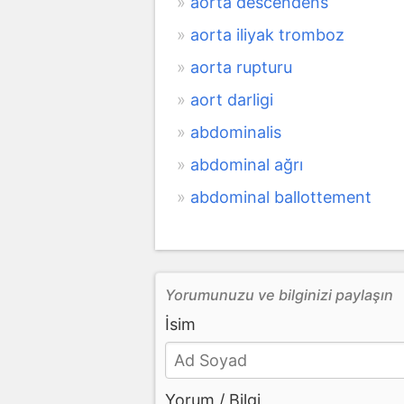
aorta descendens
aorta iliyak tromboz
aorta rupturu
aort darligi
abdominalis
abdominal ağrı
abdominal ballottement
Yorumunuzu ve bilginizi paylaşın
İsim
Yorum / Bilgi