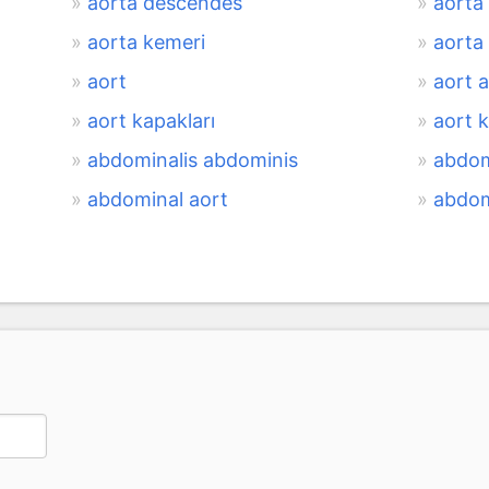
aorta descendes
aorta
aorta kemeri
aorta
aort
aort 
aort kapakları
aort k
abdominalis abdominis
abdom
abdominal aort
abdom