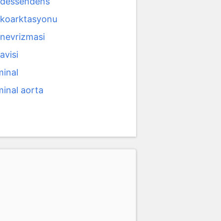
 dessendens
 koarktasyonu
anevrizmasi
avisi
inal
inal aorta