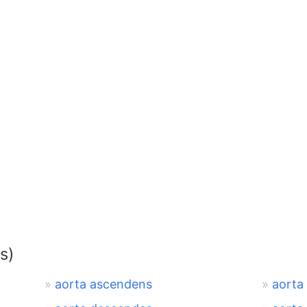
s)
aorta ascendens
aorta