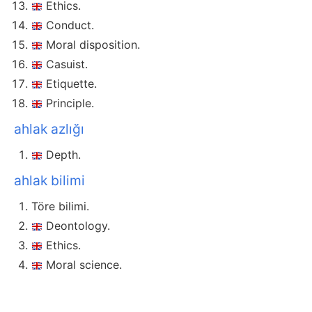
Ethics.
Conduct.
Moral disposition.
Casuist.
Etiquette.
Principle.
ahlak azlığı
Depth.
ahlak bilimi
Töre bilimi.
Deontology.
Ethics.
Moral science.