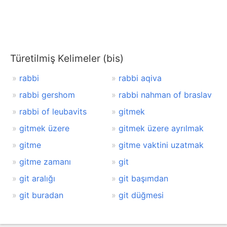
Türetilmiş Kelimeler (bis)
rabbi
rabbi aqiva
rabbi gershom
rabbi nahman of braslav
rabbi of leubavits
gitmek
gitmek üzere
gitmek üzere ayrılmak
gitme
gitme vaktini uzatmak
gitme zamanı
git
git aralığı
git başımdan
git buradan
git düğmesi