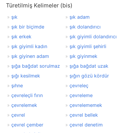
Türetilmiş Kelimeler (bis)
şık
şık adam
şık bir biçimde
şık dolandırıcı
şık erkek
şık giyimli dolandırıcı
şık giyimli kadın
şık giyimli şehirli
şık giyinen adam
şık giyinmek
şığa bağdat sorulmaz
şığa bağdat uzak
şığı kesilmek
şığın gözü kördür
şıhne
çevreleç
çevreleçli fırın
çevreleme
çevrelemek
çevrelememek
çevrel
çevrel bellek
çevrel çember
çevrel denetim