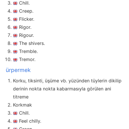
Chill.
Creep.
Flicker.
Rigor.
Rigour.
The shivers.
Tremble.
Tremor.
ürpermek
Korku, tiksinti, üşüme vb. yüzünden tüylerin dikilip
derinin nokta nokta kabarmasıyla görülen ani
titreme
Korkmak
Chill.
Feel chilly.