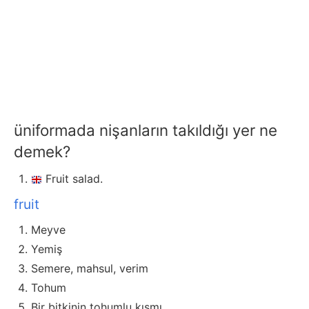
üniformada nişanların takıldığı yer ne
demek?
Fruit salad.
fruit
Meyve
Yemiş
Semere, mahsul, verim
Tohum
Bir bitkinin tohumlu kısmı