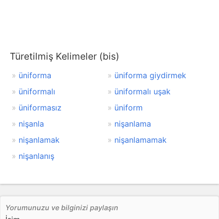
Türetilmiş Kelimeler (bis)
üniforma
üniforma giydirmek
üniformalı
üniformalı uşak
üniformasız
üniform
nişanla
nişanlama
nişanlamak
nişanlamamak
nişanlanış
Yorumunuzu ve bilginizi paylaşın