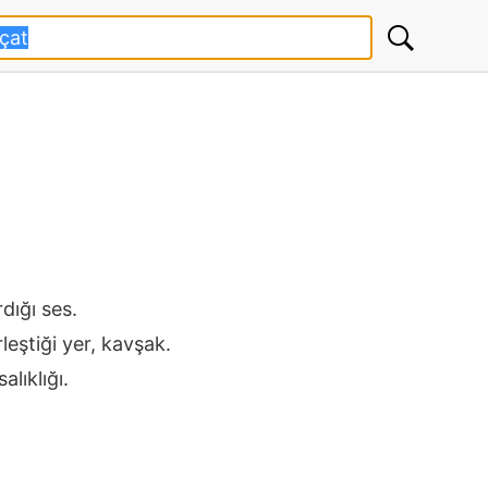
rdığı ses.
rleştiği yer, kavşak.
alıklığı.