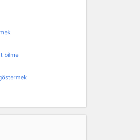
tmek
t bilme
göstermek