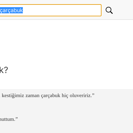
k?
 kestiğimiz zaman çarçabuk hiç oluveririz.
nuttum.