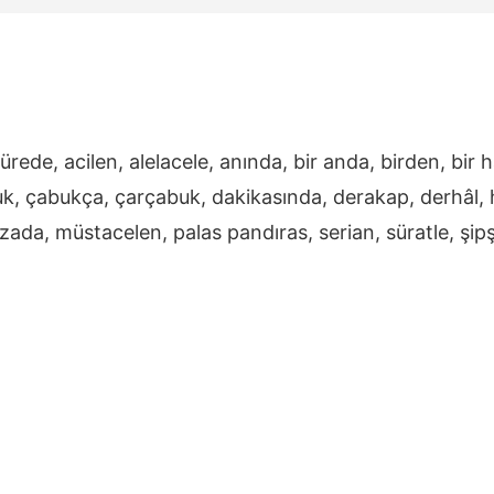
ürede, acilen, alelacele, anında, bir anda, birden, bir 
buk, çabukça, çarçabuk, dakikasında, derakap, derhâl,
, lahzada, müstacelen, palas pandıras, serian, süratle, şi