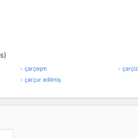
s)
çarçeşm
çarçiz
çarçur edilmiş