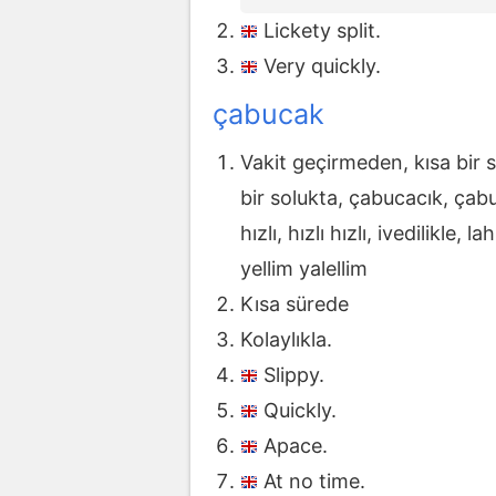
Lickety split.
Very quickly.
çabucak
Vakit geçirmeden, kısa bir s
bir solukta, çabucacık, ça
hızlı, hızlı hızlı, ivedilikle
yellim yalellim
Kısa sürede
Kolaylıkla.
Slippy.
Quickly.
Apace.
At no time.