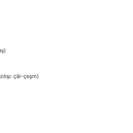
aş)
ılışı: çâr-çeşm)