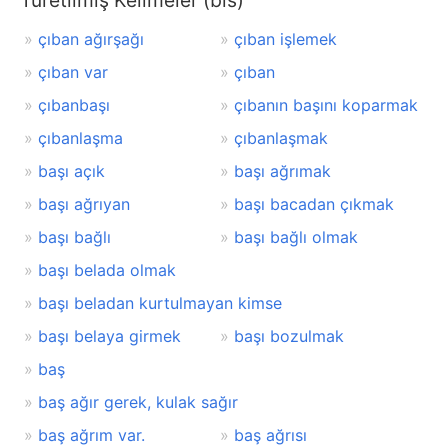
Türetilmiş Kelimeler (bis)
çıban ağırşağı
çıban işlemek
çıban var
çıban
çıbanbaşı
çıbanın başını koparmak
çıbanlaşma
çıbanlaşmak
başı açık
başı ağrımak
başı ağrıyan
başı bacadan çıkmak
başı bağlı
başı bağlı olmak
başı belada olmak
başı beladan kurtulmayan kimse
başı belaya girmek
başı bozulmak
baş
baş ağır gerek, kulak sağır
baş ağrım var.
baş ağrısı